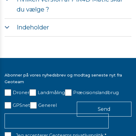
du vælge ?
Indeholder
Med denne softwareløsning, får du 1 års licens til PIX4D
Matic standard
Abonner på vores nyhedsbrev og modtag seneste nyt fra
Geoteam
Droner
Landmåling
Præcisionslandbrug
GPSnet
Generel
*
Jeg accepterer Geoteams
privatlivspolitik
.