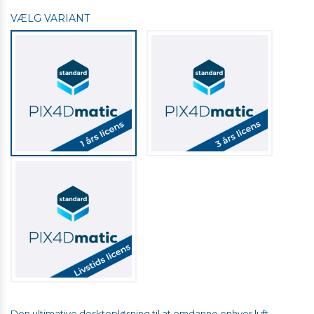
VÆLG VARIANT
Den ultimative desktopløsning til at omdanne enhver luft-