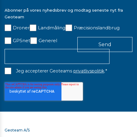
Abonner på vores nyhedsbrev og modtag seneste nyt fra
Geoteam
Droner
Landmåling
Præcisionslandbrug
GPSnet
Generel
*
Jeg accepterer Geoteams
privatlivspolitik
.
Geoteam A/S