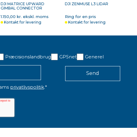
DJI MATRICE UPWARD
DJI ZENMUSE L3 LIDAR
Kontakt for levering
Kontakt for levering
GIMBAL CONNECTOR
1.150,00 kr. ekskl. moms
Ring for en pris
Kontakt for levering
Kontakt for levering
Præcisionslandbrug
GPSnet
Generel
eams
privatlivspolitik
.
*