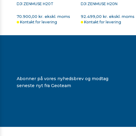
DJI ZENMUSE H20T
DJI ZENMUSE H20N
Sammenligning af Matrice M30T & Matrice 350 RTK
70.900,00 kr. ekskl. moms
92.499,00 kr. ekskl. moms
Kontakt for levering
Kontakt for levering
PIX4D SURVEY,
PIX4DMATIC
EVIGHEDSLICENS
EVIGHEDSLICENS
Abonner på vores nyhedsbrev og modtag
seneste nyt fra Geoteam
34.250,00 kr. ekskl.
49.650,00 kr. ekskl.
moms
moms
Kontakt for levering
Kontakt for levering