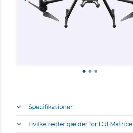
Specifikationer
Dimensioner udfoldet:
810x670x430 mm /LxWxH)
Hvilke regler gælder for DJI Matric
Dimensioner foldet:
430x420x430 mm (LxWxH)