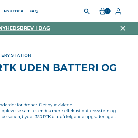
NYHEDER
FAQ
0
 NYHEDSBREV I DAG
TERY STATION
 RTK UDEN BATTERI OG
andarder for droner. Det nyudviklede
oplevelse samt et endnu mere effektivt batterisystem og
atrice serien, byder 350 RTK bla. på følgende opgraderinger.