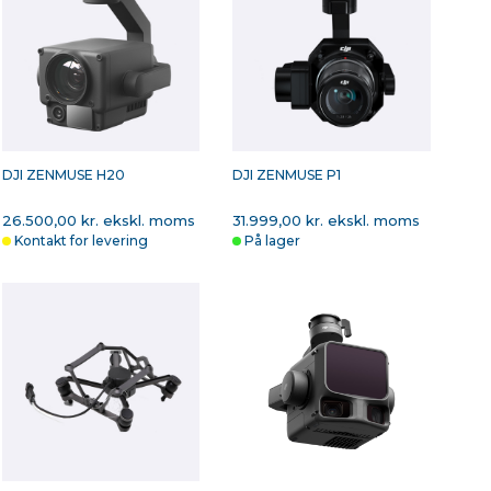
IX4D SURVEY, 1 ÅRS
PIX4D
ICENS
MAPPER
EVIGHEDSLICENS
5.250,00 kr. ekskl.
oms
35.500,00 kr. ekskl.
Kontakt for levering
moms
Kontakt for levering
DJI ZENMUSE H20
DJI ZENMUSE P1
26.500,00 kr. ekskl. moms
31.999,00 kr. ekskl. moms
Kontakt for levering
På lager
IX4D MAPPER 1 ÅRS
PIX4DMATIC, 3 ÅRS LICENS
ICENS
1.875,00 kr. ekskl.
37.580,00 kr. ekskl.
oms
moms