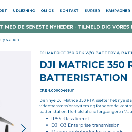
PORT
UDLEJNING
OM OS
KONTAKT
KURSER
KAMPAGNER
T MED DE SENESTE NYHEDER -
TILMELD DIG VORES
ry station
DJI MATRICE 350 RTK W/O BATTERY & BAT
DJI MATRICE 350
BATTERISTATION
CP.EN.00000468.01
Den nye DJI Matrice 350 RTK, sætter helt nye st
videotransmissionssystem og forbedrede kontrol
batteri station. I forhold til sine forgængere i M
IP55 Klassificeret
DJI O3 Enterprise transmission
Mange muligheder for payloads