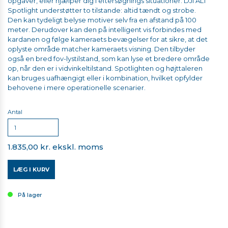
opgaver, eller hjælper dig i eftersøgnings situationer.
DJI AL1
Spotlight understøtter to tilstande: altid tændt og strobe.
Den kan tydeligt belyse motiver selv fra en afstand på 100
meter.
Derudover kan den på intelligent vis forbindes med
kardanen og følge kameraets bevægelser for at sikre, at det
oplyste område matcher kameraets visning.
Den tilbyder
også en bred fov-lystilstand, som kan lyse et bredere område
op, når den er i vidvinkeltilstand.
Spotlighten og højttaleren
kan bruges uafhængigt eller i kombination, hvilket opfylder
behovene i mere operationelle scenarier.
Antal
1.835,00 kr. ekskl. moms
LÆG I KURV
På lager