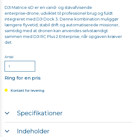
DJI Matrice 4D er en vand- og støvafvisende
enterprise‑drone, udviklet til professionel brug og fuldt
integreret med DJI Dock 3.
Denne kombination muliggør
længere flyvetid, stabil drift og automatiserede missioner,
samtidig med at dronen kan anvendes selvstændigt
sammen med DJI RC Plus 2 Enterprise, når opgaven kræver
det.
Antal
Ring for en pris
Kontakt for levering
Specifikationer
Flyvetid ved fuldt opladt:
54 minutes forward flying
Indeholder
and
47 minutes at a speed of 15 m/s.