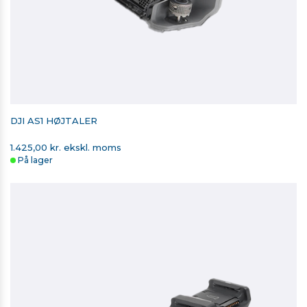
DJI MANIFOLD 3
Skæv indfaldsvinkel (1:5 Skrå afstand): 600m (1 Hz)
Blind Zone: 1 m
12.499,00 kr. ekskl. moms
Rækkeviddepræcision (m): ± (0.2 + 0.0015 x D)
På lager
DJI AS1 HØJTALER
1.425,00 kr. ekskl. moms
På lager