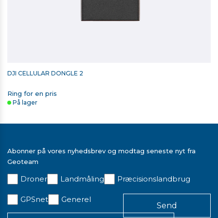
DJI CELLULAR DONGLE 2
Ring for en pris
På lager
Abonner på vores nyhedsbrev og modtag seneste nyt fra
Geoteam
Droner
Landmåling
Præcisionslandbrug
GPSnet
Generel