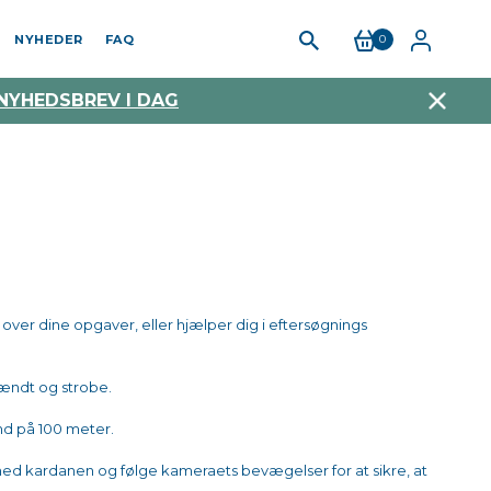
NYHEDER
FAQ
0
 NYHEDSBREV I DAG
ys over dine opgaver, eller hjælper dig i eftersøgnings
 tændt og strobe.
and på 100 meter.
med kardanen og følge kameraets bevægelser for at sikre, at