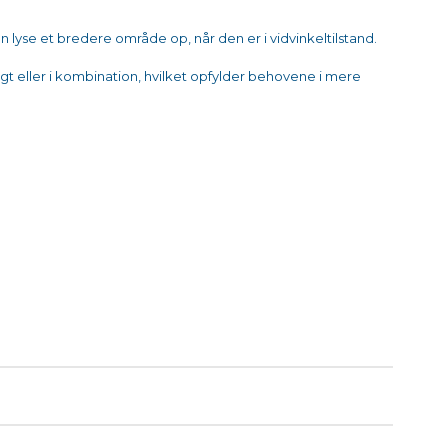
n lyse et bredere område op, når den er i vidvinkeltilstand.
t eller i kombination, hvilket opfylder behovene i mere
sbrug, skal du bruge den medfølgende