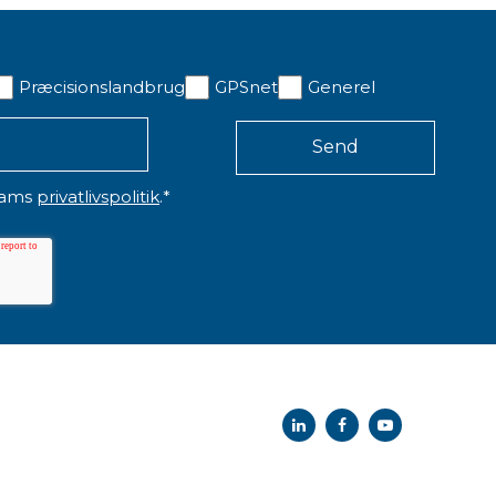
Præcisionslandbrug
GPSnet
Generel
eams
privatlivspolitik
.
*