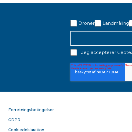
Droner
Landmåling
Jeg accepterer Geot
Forretningsbetingelser
GDPR
Cookiedeklaration