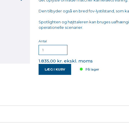
det oplyste område matcher kameraets visning.
Den tilbyder også en bred fov-lystilstand, som ka
Spotlighten og højttaleren kan bruges uafhængig
operationelle scenarier.
Antal
1.835,00 kr. ekskl. moms
LÆG I KURV
På lager
luding bracket)
stallation. Når du installerer på flyet til langtid