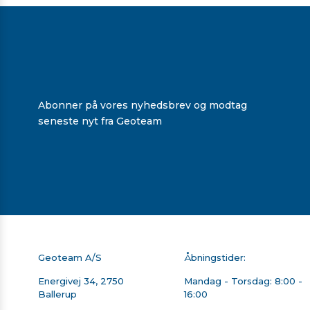
Abonner på vores nyhedsbrev og modtag
seneste nyt fra Geoteam
Geoteam A/S
Åbningstider:
Energivej 34, 2750
Mandag - Torsdag: 8:00 -
Ballerup
16:00