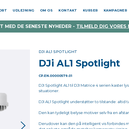
PORT
UDLEJNING
OM OS
KONTAKT
KURSER
KAMPAGNER
T MED DE SENESTE NYHEDER -
TILMELD DIG VORES
DJI AL1 SPOTLIGHT
DJi AL1 Spotlight
CP.EN.00000579.01
DJI Spotlight AL1 til DJI Matrice 4 serien kaster l
situationer.
DJI AL1 Spotlight understøtter to tilstande: altid
Den kan tydeligt belyse motiver selv fra en afst
Derudover kan den på intelligent vis forbindes 