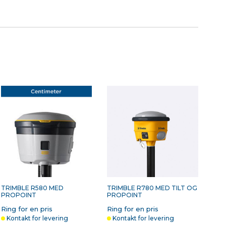
RIMBLE TSC5/TSC510
UDVIDET
OLDER TIL STOK
HARDWAREGARANTI TIL
710
TSC5/TSC7/TSC510/TSC710
- 1 ÅR
48,00 kr. ekskl. moms
Udgået
På lager
TRIMBLE R580 MED
TRIMBLE R780 MED TILT OG
PROPOINT
PROPOINT
Ring for en pris
Ring for en pris
Kontakt for levering
Kontakt for levering