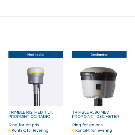
lets
TRIMBLE SKULDERREM TIL
TRIMBLE SKULDERTASKE
T
T7/TSC7/TSC510/TSC710
TIL
H
T7/T100/TSC5/TSC510/TSC7/TSC
OG CATALYST DA2
338,00 kr. ekskl. moms
750,00 kr. ekskl. moms
5
På lager
På lager
TRIMBLE R12I MED TILT,
TRIMBLE R580 MED
PROPOINT OG RADIO
PROPOINT - DECIMETER
RE
Ring for en pris
Ring for en pris
Kontakt for levering
Kontakt for levering