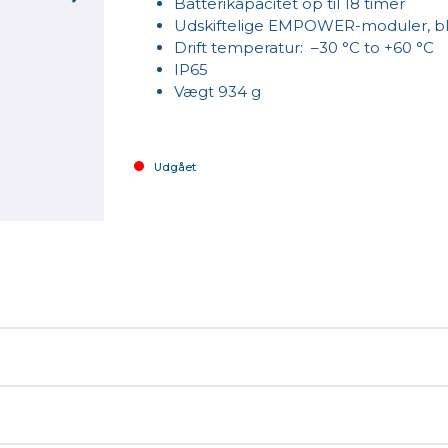
Batterikapacitet op til 18 timer
Udskiftelige EMPOWER-moduler, bl.
Drift temperatur: –30 °C to +60 °C
IP65
Vægt 934 g
Udgået
T/WiFi, WWAN, QWERTY, USB-C
 type TFT Display, 365 cd/m² Lærbar i sollys.
pters (121928-01)