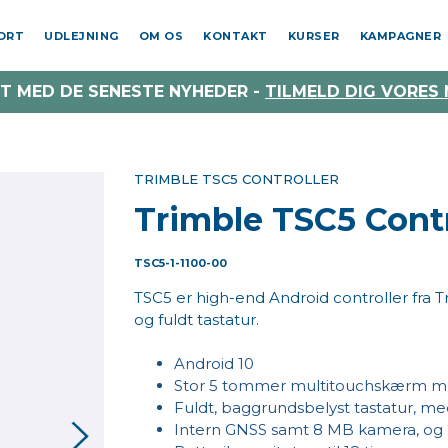
PORT
UDLEJNING
OM OS
KONTAKT
KURSER
KAMPAGNER
T MED DE SENESTE NYHEDER -
TILMELD DIG VORES
TRIMBLE TSC5 CONTROLLER
Trimble TSC5 Contr
TSC5-1-1100-00
TSC5 er high-end Android controller fra
og fuldt tastatur.
Android 10
Stor 5 tommer multitouchskærm med
Fuldt, baggrundsbelyst tastatur, m
Intern GNSS samt 8 MB kamera, og