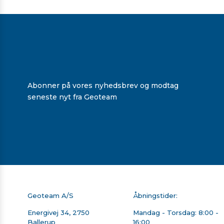
TSC5 SACCI SHOULDER
TRIMBLE
HOOK KIT
TSC5/TSC510/TSC7
HOLDER TIL STOK MED
QUICK RELEASE OG
Ring for en pris
1.688,00 kr. ekskl. mo
JUSTERBAR ARM
På lager
På lager
Abonner på vores nyhedsbrev og modtag
seneste nyt fra Geoteam
Geoteam A/S
Åbningstider:
Energivej 34, 2750
Mandag - Torsdag: 8:00 -
Ballerup
16:00