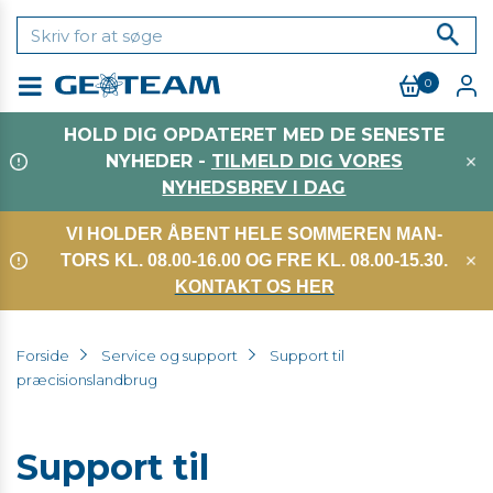
0
Menu
HOLD DIG OPDATERET MED DE SENESTE
NYHEDER -
TILMELD DIG VORES
NYHEDSBREV I DAG
VI HOLDER ÅBENT HELE SOMMEREN MAN-
TORS KL. 08.00-16.00 OG FRE KL. 08.00-15.30.
KONTAKT OS HER
Forside
Service og support
Support til
præcisionslandbrug
Support til