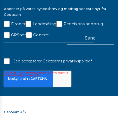
Abonner på vores nyhedsbrev og modtag seneste nyt fra
Geoteam
Droner
Landmåling
Præcisionslandbrug
GPSnet
Generel
*
Jeg accepterer Geoteams
privatlivspolitik
.
Geoteam A/S