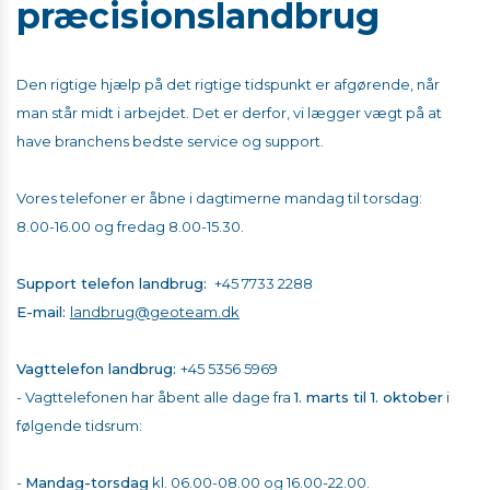
præcisionslandbrug
Den rigtige hjælp på det rigtige tidspunkt er afgørende, når
man står midt i arbejdet. Det er derfor, vi lægger vægt på at
have branchens bedste service og support.
Vores telefoner er åbne i dagtimerne mandag til torsdag:
8.00-16.00 og fredag 8.00-15.30.
Support telefon landbrug:
+45 7733 2288
E-mail:
landbrug@geoteam.dk
​Vagttelefon landbrug:
+45 5356 5969
- Vagttelefonen har åbent alle dage fra
1. marts til 1. oktober
i
følgende tidsrum:
-
Mandag-torsdag
kl. 06.00-08.00 og 16.00-22.00.