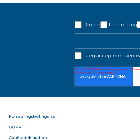
Droner
Landmåling
Jeg accepterer Geot
Forretningsbetingelser
GDPR
Cookiedeklaration