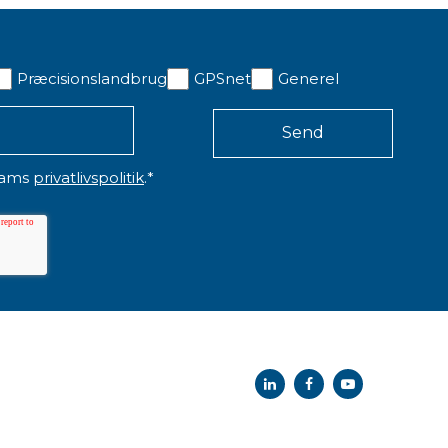
Præcisionslandbrug
GPSnet
Generel
eams
privatlivspolitik
.
*