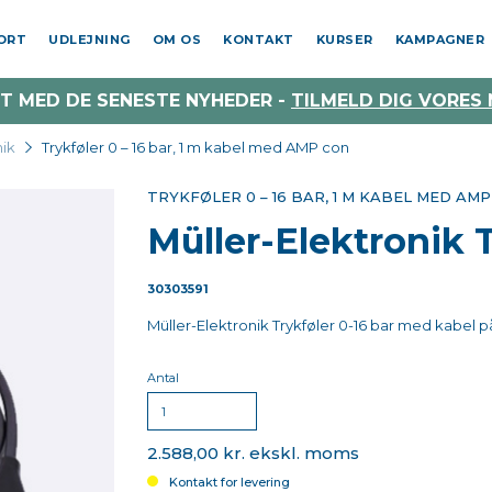
PORT
UDLEJNING
OM OS
KONTAKT
KURSER
KAMPAGNER
T MED DE SENESTE NYHEDER -
TILMELD DIG VORES
nik
Trykføler 0 – 16 bar, 1 m kabel med AMP con
TRYKFØLER 0 – 16 BAR, 1 M KABEL MED AM
Müller-Elektronik 
30303591
Müller-Elektronik Trykføler 0-16 bar med kabel 
Antal
2.588,00 kr. ekskl. moms
Kontakt for levering