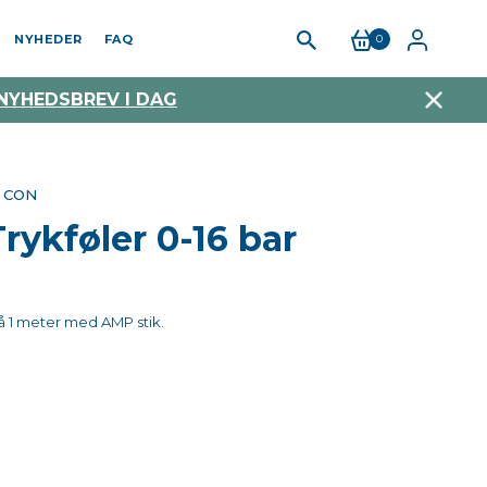
NYHEDER
FAQ
0
 NYHEDSBREV I DAG
P CON
Trykføler 0-16 bar
på 1 meter med AMP stik.