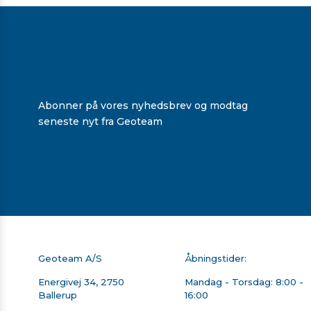
Abonner på vores nyhedsbrev og modtag
seneste nyt fra Geoteam
Geoteam A/S
Åbningstider:
Energivej 34, 2750
Mandag - Torsdag: 8:00 -
Ballerup
16:00