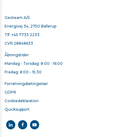
gødning, frø og foder. Når den bruges sammen med
digitale landbrugsløsninger, implementerer Agras T10
variabel spredning, hvilket reducerer
Geoteam A/S
gødningsforbruget og øger udbyttet.
Energivej 34, 2750 Ballerup
Download den fulde specifikations liste under
Tlf.
+45 7733 2233
Øvrige informationer
Hvordan bruges udlægnings systemet på DJI Agras T10
CVR 28848633
& T30
Åbningstider:
Mandag - Torsdag: 8:00 - 16:00
Fredag: 8:00 - 15:30
Forretningsbetingelser
GDPR
Cookiedeklaration
Quicksupport