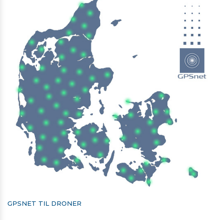
præcis volumenkontrol, som er helt afgørende ved
sprøjtning med pesticider.
Undgå blinde vinkler med de indbyggede
omnidirektionale sensorer.
Det sfæriske radarsystem opfatter forhindringer og
omgivelser i alle miljøer, vejrforhold og synsvinkler
uanset støv- og lysinterferens. Automatisk forhindring af
forhindringer og adaptive flyvefunktioner hjælper med
at opretholde sikkerheden under enhver flyvning.
Præsentation af det nye interface til Agras serien
Dobbelt FPV-kameraer for forbedret styring
Agras T10 er udstyret med dobbelte FPV-kameraer og
giver klare udsigter forfra og bagfra og lader dig tjekke
flyvestatus uden at skulle dreje flyet midt under
flyvningen. Og et skarpt søgelys fordobler flyets
nattesynsevner, hvilket skaber flere natlige
operationsmuligheder.
Designet til lang holdbarhed og levetid
Agras T10 kontrolmodulet har en helt lukket struktur for
øget holdbarhed. Alle kritiske komponenter har tre lag
beskyttelse og er IP67-klassificeret. Ideel til langvarig
GPSNET TIL DRONER
brug af pesticider og gødning, og til at modstå støv og
korrosion.