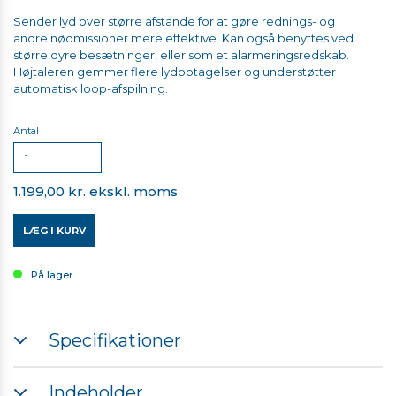
Sender lyd over større afstande for at gøre rednings- og
andre nødmissioner mere effektive. Kan også benyttes ved
større dyre besætninger, eller som et alarmeringsredskab.
Højtaleren gemmer flere lydoptagelser og understøtter
automatisk loop-afspilning.
Antal
1.199,00 kr. ekskl. moms
LÆG I KURV
På lager
Specifikationer
Mål: 114,1×82,0×54,7 mm (L×B×H)
Indeholder