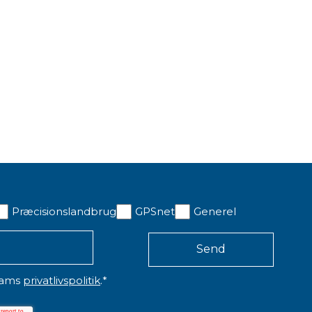
Præcisionslandbrug
GPSnet
Generel
eams
privatlivspolitik
.
*