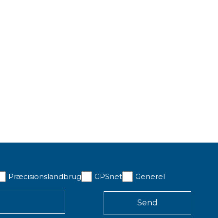
Præcisionslandbrug
GPSnet
Generel