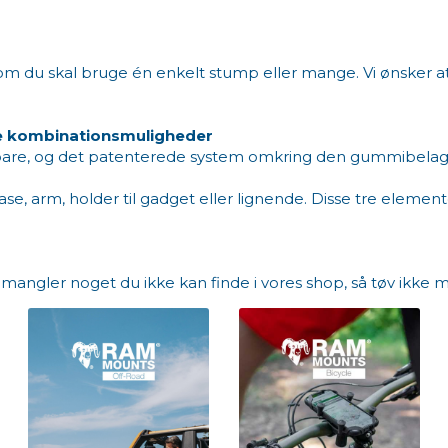
om du skal bruge én enkelt stump eller mange. Vi ønsker at
e kombinationsmuligheder
are, og det patenterede system omkring den gummibelagte
arm, holder til gadget eller lignende. Disse tre elementer f
angler noget du ikke kan finde i vores shop, så tøv ikke med 