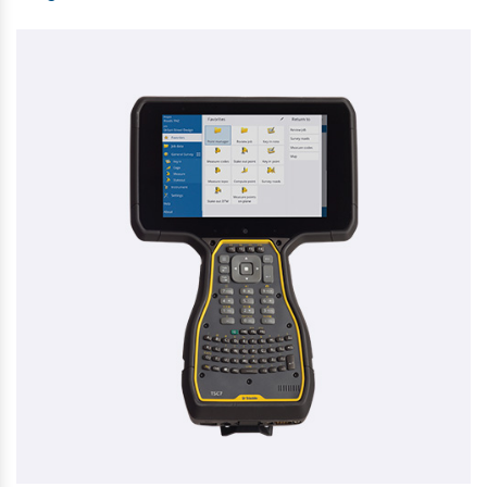
RETROMÆRKE 20MM X 20MM
10,00 kr. ekskl. moms
På lager