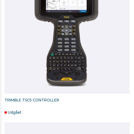
Driftstid Robot, med kamera: 7,5 timer med 1 batteri
IP-KLASSIFICERING: IP65
Kommunikation: Radio
Driftstemperaturområde: -20 til +50 grader
TRIMBLE AFSÆTNINGSPRISME / MINIPRISME (-18)
2.475,00 kr. ekskl. moms
Kontakt for levering
TRIMBLE TSC5 CONTROLLER
Udgået