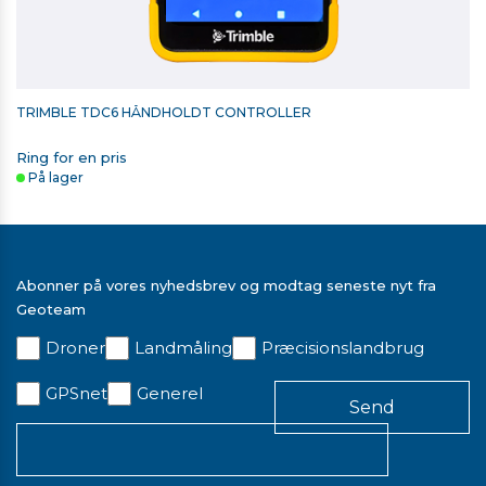
TRIMBLE TDC6 HÅNDHOLDT CONTROLLER
Ring for en pris
På lager
Abonner på vores nyhedsbrev og modtag seneste nyt fra
Geoteam
Droner
Landmåling
Præcisionslandbrug
RETROMÆRKE 60MM X 60MM
GPSnet
Generel
16,00 kr. ekskl. moms
På lager