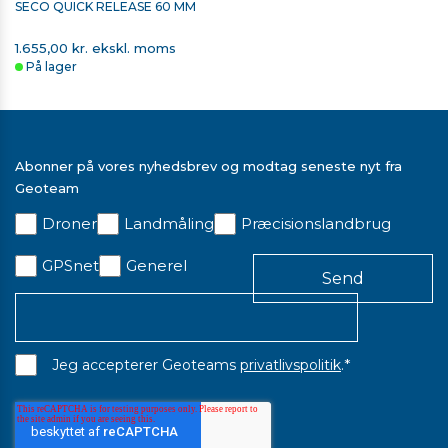
SECO QUICK RELEASE 60 MM
1.655,00 kr. ekskl. moms
På lager
Abonner på vores nyhedsbrev og modtag seneste nyt fra
Geoteam
Droner
Landmåling
Præcisionslandbrug
SECO FORLÆNGERSTYKKE, 1 METER
GPSnet
Generel
514,00 kr. ekskl. moms
På lager
*
Jeg accepterer Geoteams
privatlivspolitik
.