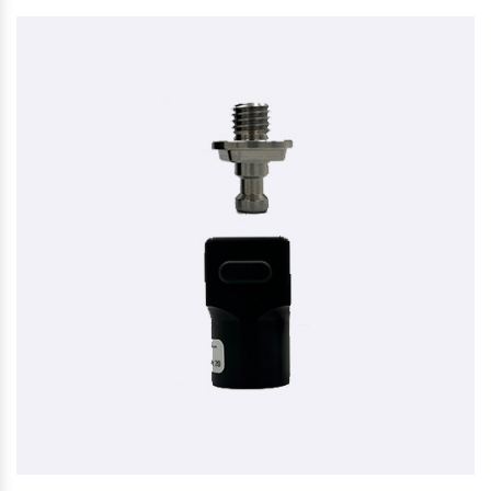
TRIMBLE QUICK RELEASE TIL R10, R12, R12I OG R980
2.513,00 kr. ekskl. moms
På lager