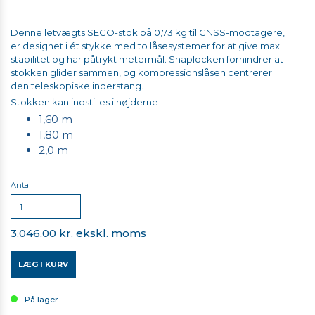
Denne letvægts SECO-stok på 0,73 kg til GNSS-modtagere,
er designet i ét stykke med to låsesystemer for at give max
stabilitet og har påtrykt metermål. Snaplocken forhindrer at
stokken glider sammen, og kompressionslåsen centrerer
den teleskopiske inderstang.
Stokken kan indstilles i højderne
1,60 m
1,80 m
2,0 m
Antal
3.046,00 kr. ekskl. moms
LÆG I KURV
På lager