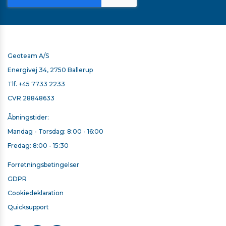
Geoteam A/S
Energivej 34, 2750 Ballerup
Tlf.
+45 7733 2233
CVR 28848633
Åbningstider:
Mandag - Torsdag: 8:00 - 16:00
Fredag: 8:00 - 15:30
SECO SPIDS MED KØRNEPRIK
Forretningsbetingelser
999,00 kr. ekskl. moms
GDPR
På lager
Cookiedeklaration
Quicksupport