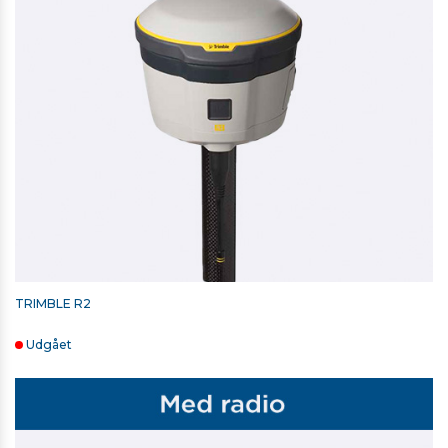
SECO STOKKESPIDS MED HUL
146,00 kr. ekskl. moms
På lager
TRIMBLE R2
Udgået