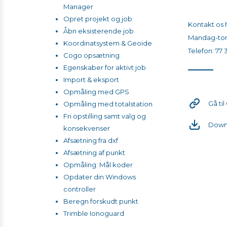
Opsætning- og brug af
Manager
Sådan aktiverer du dit
DA2 med Catalyst
Opret projekt og job
abonnement
​​​​​​​Kontak
abonnement
Åbn eksisterende job
Catalyst og Esri Collector
Mandag-tor
Indmåling med TerraFlex
Koordinatsystem & Geoide
Catalyst On Demand
Telefon: 77 
app
Cogo opsætning
Afsætning med TerraFlex
Egenskaber for aktivt job
app
Import & eksport
Importer data og afsæt i
Opmåling med GPS
app
Gå ti
Opmåling med totalstation
Indtast koordinat og
Fri opstilling samt valg og
Down
navigér til punkt
konsekvenser
Eksport af data i
Afsætning fra dxf
kortarbejdsområdet
Afsætning af punkt
Opmåling: Mål koder
Opdater din Windows
controller
Beregn forskudt punkt
Trimble Ionoguard