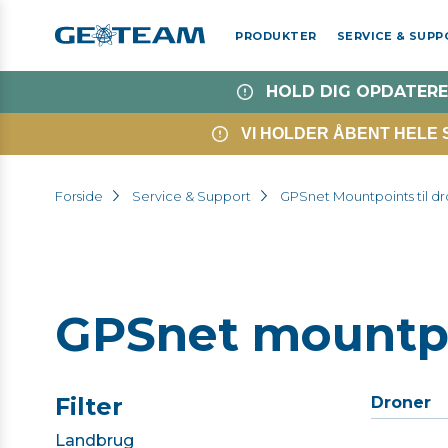
PRODUKTER
SERVICE & SUP
HOLD DIG OPDATERE
VI HOLDER ÅBENT HELE SO
Forside
Service & Support
GPSnet Mountpoints til d
GPSnet mountpoi
Filter
Droner
Landbrug