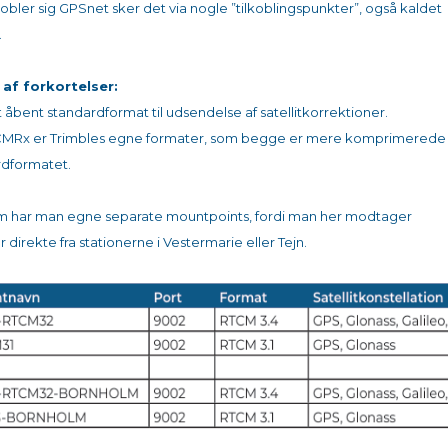
obler sig GPSnet sker det via nogle ”tilkoblingspunkter”, også kaldet
.
 af forkortelser:
 er et åbent standardformat til udsendelse af satellitkorrektioner.
R+ og CMRx er Trimbles egne formater, som begge er mere komprimerede
rdformatet.
ornholm har man egne separate mountpoints, fordi man her modtager
 direkte fra stationerne i Vestermarie eller Tejn.