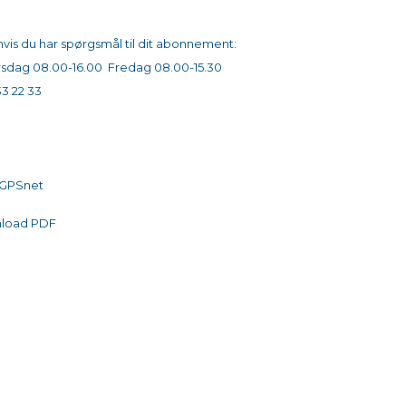
t os hvis du har spørgsmål til dit abonnement:
sdag 08.00-16.00 Fredag 08.00-15.30
33 22 33
l GPSnet
load PDF