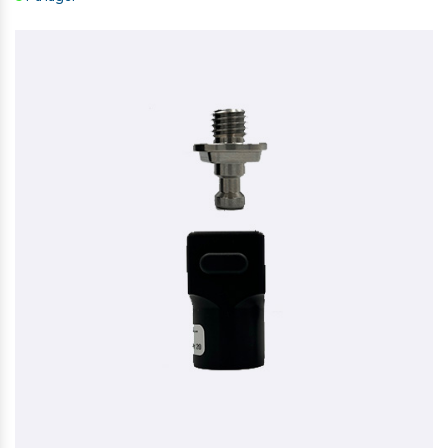
SECO ADAPTER: TOTALSTATION TIL GPS-STOK
265,00 kr. ekskl. moms
På lager