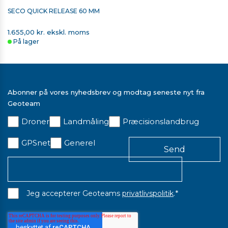
SECO QUICK RELEASE 60 MM
1.655,00 kr. ekskl. moms
På lager
Abonner på vores nyhedsbrev og modtag seneste nyt fra
Geoteam
SECO ADAPTER TIL PRISMESTOKKE
Droner
Landmåling
Præcisionslandbrug
281,00 kr. ekskl. moms
GPSnet
På lager
Generel
*
Jeg accepterer Geoteams
privatlivspolitik
.