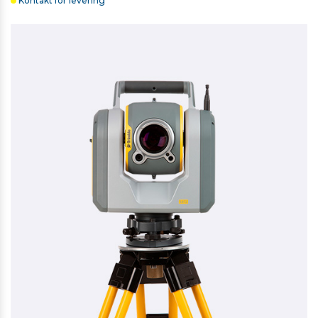
Kontakt for levering
BESKYTTELSESGLAS TIL T10X/T110
263,00 kr. ekskl. moms
På lager