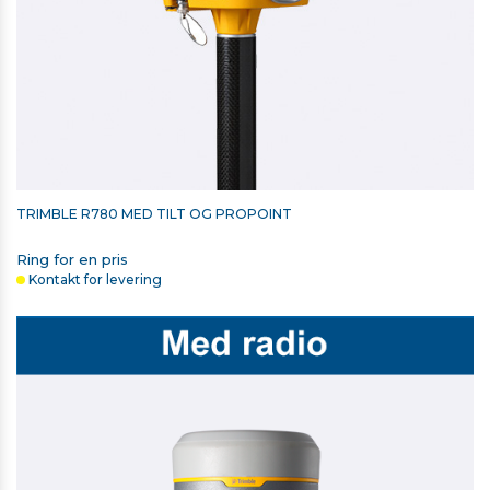
TRIMBLE R780 MED TILT OG PROPOINT
Ring for en pris
Kontakt for levering
OPLADER OG SYNKRONISERINGSKABEL TIL
TSC510/T110/TSC710
TYPE-C TIL TYPE-C 2 METER
128,00 kr. ekskl. moms