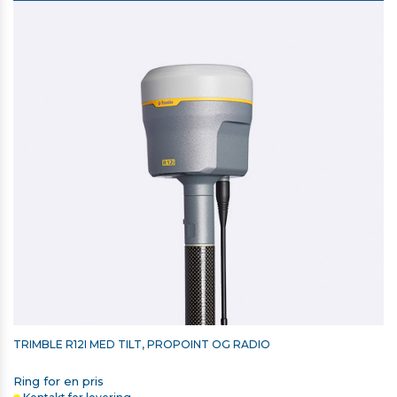
Vægt: 1,4 Kg
Driftstemperatur: –10 °C to +55 °C
TRIMBLE LI-ION BATTERI TIL
T10/T10X/T110
3.150,00 kr. ekskl. moms
På lager
TRIMBLE R12I MED TILT, PROPOINT OG RADIO
Ring for en pris