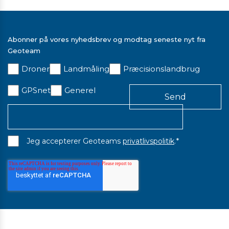
STOKKEHOLDER TIL T10X/T110 MED 152MM ARM OG
QUICK RELEASE
5.213,00 kr. ekskl. moms
Abonner på vores nyhedsbrev og modtag seneste nyt fra
På lager
Geoteam
Droner
Landmåling
Præcisionslandbrug
GPSnet
Generel
*
Jeg accepterer Geoteams
privatlivspolitik
.