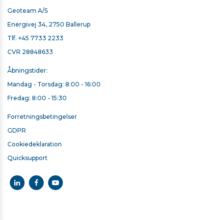
Geoteam A/S
Energivej 34, 2750 Ballerup
HÅND STROP TIL T10X/T110
Tlf.
+45 7733 2233
CVR 28848633
713,00 kr. ekskl. moms
Kontakt for levering
Åbningstider:
Mandag - Torsdag: 8:00 - 16:00
Fredag: 8:00 - 15:30
Forretningsbetingelser
GDPR
Cookiedeklaration
Quicksupport