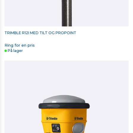
TRIMBLE R12I MED TILT OG PROPOINT
Ring for en pris
På lager
TSC510/T110/TSC710 - 65W USB TYPE C LADER
375,00 kr. ekskl. moms
På lager