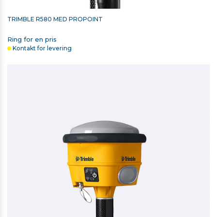
TRIMBLE R580 MED PROPOINT
Ring for en pris
Kontakt for levering
TRIMBLE SKULDERTASKE TIL
T7/T100/TSC5/TSC510/TSC7/TSC710 OG CATALYST DA2
750,00 kr. ekskl. moms
På lager