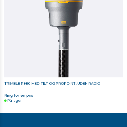
TRIMBLE R980 MED TILT OG PROPOINT, UDEN RADIO
USB C LADER FRA BIL TIL T100/TSC510/TSC710
Ring for en pris
På lager
1.448,00 kr. ekskl. moms
På lager