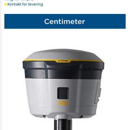
Kontakt for levering
TRIMBLE HÅNDREM TIL TSC5/TSC510/TSC7/TSC710
263,00 kr. ekskl. moms
På lager