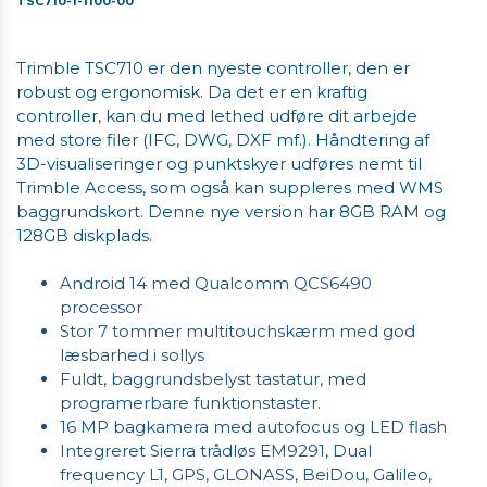
TSC710-1-1100-00
Trimble TSC710 er den nyeste controller, den er
robust og ergonomisk. Da det er en kraftig
controller, kan du med lethed udføre dit arbejde
med store filer (IFC, DWG, DXF mf.). Håndtering af
3D-visualiseringer og punktskyer udføres nemt til
Trimble Access, som også kan suppleres med WMS
baggrundskort. Denne nye version har 8GB RAM og
128GB diskplads.
Android 14 med Qualcomm QCS6490
processor
Stor 7 tommer multitouchskærm med god
læsbarhed i sollys
Fuldt, baggrundsbelyst tastatur, med
programerbare funktionstaster.
16 MP bagkamera med autofocus og LED flash
Integreret Sierra trådløs EM9291, Dual
frequency L1, GPS, GLONASS, BeiDou, Galileo,