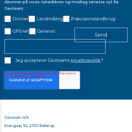
Abonner på vores nyhedsbrev og modtag seneste nyt fra
Geoteam
Droner
Landmåling
Præcisionslandbrug
GPSnet
Generel
*
Jeg accepterer Geoteams
privatlivspolitik
.
TSC510/T110/TSC710 - 65W USB TYPE C LADER
Geoteam A/S
375,00 kr. ekskl. moms
Energivej 34, 2750 Ballerup
På lager