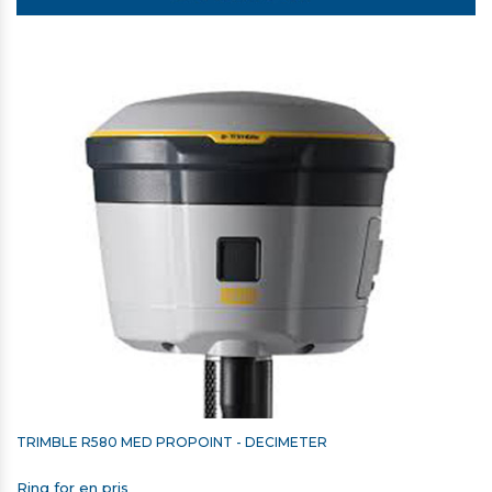
TRIMBLE SKULDERREM TIL T7/TSC7/TSC510/TSC710
338,00 kr. ekskl. moms
På lager
TRIMBLE R580 MED PROPOINT - DECIMETER
Ring for en pris