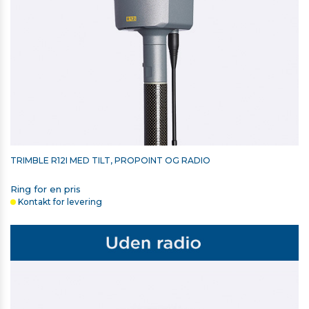
Driftstemperatur: –30 °C to +60 °C
TRIMBLE RADIOMODUL 2,4 GHZ TIL
T7/TSC5/TSC510/TSC7/TSC710/T110
11.588,00 kr. ekskl. moms
På lager
TRIMBLE R12I MED TILT, PROPOINT OG RADIO
Ring for en pris
Kontakt for levering