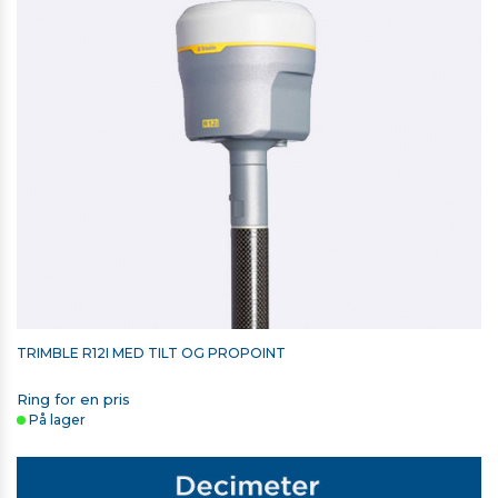
TRIMBLE TSC7/TSC5/TSC510/TSC710 STYLUS SPIDS
68,00 kr. ekskl. moms
På lager
TRIMBLE R12I MED TILT OG PROPOINT
Ring for en pris
På lager