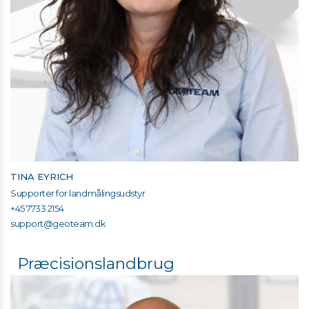
TINA EYRICH
Supporter for landmålingsudstyr
+45 7733 2154
support@geoteam.dk
Præcisionslandbrug