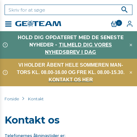
0
Menu
HOLD DIG OPDATERET MED DE SENESTE
NYHEDER -
TILMELD DIG VORES
NYHEDSBREV I DAG
VI HOLDER ÅBENT HELE SOMMEREN MAN-
TORS KL. 08.00-16.00 OG FRE KL. 08.00-15.30.
KONTAKT OS HER
Forside
Kontakt
Kontakt os
Telefonernes åbningstider er: