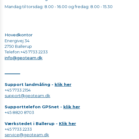
Mandag til torsdag: 8.00 - 16.00 og fredag: 8.00 - 15.30
Hovedkontor
Energivej 34
​​​​​​​2750 Ballerup
Telefon
:+45 7733 2233​​​​​​​
i
nfo@geoteam.dk
Support landmåling -
klik her
+45 7733 2154
support@geoteam.dk
Supporttelefon GPSnet -
klik her
+45 8820 8703
Værkstedet i Ballerup
-
Klik her
+45 7733 2233
service@geoteam.dk