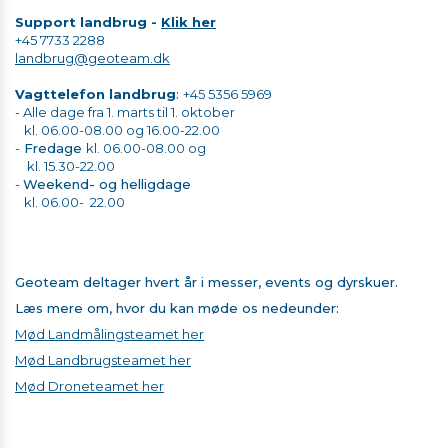
Support landbrug
-
Klik her
+45 7733 2288
landbrug@geoteam.dk
Vagttelefon landbrug
:
+45 5356 5969
- Alle dage fra 1. marts til 1. oktober
kl. 06.00-08.00 og 16.00-22.00
-
Fredage
kl. 06.00-08.00 og
kl. 15.30-22.00
​​​​​​​-
Weekend- og helligdage
kl. 06.00- 22.00
Geoteam deltager hvert år i messer, events og dyrskuer.
Læs mere om, hvor du kan møde os nedeunder:
Mød Landmålingsteamet her
Mød Landbrugsteamet her
Mød Droneteamet her