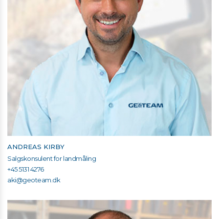
ANDREAS KIRBY
Salgskonsulent for landmåling
+45 5131 4276
aki@geoteam.dk