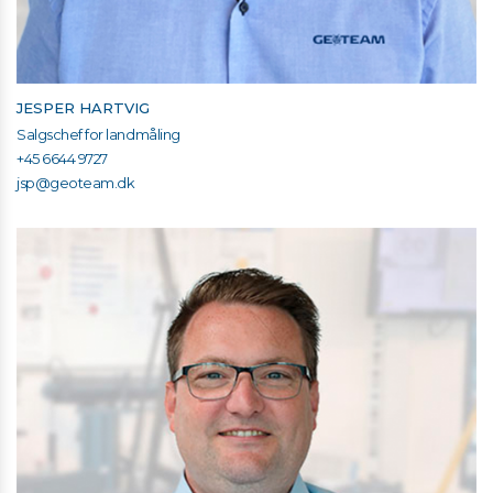
JESPER HARTVIG
Salgschef for landmåling
+45 6644 9727
jsp@geoteam.dk