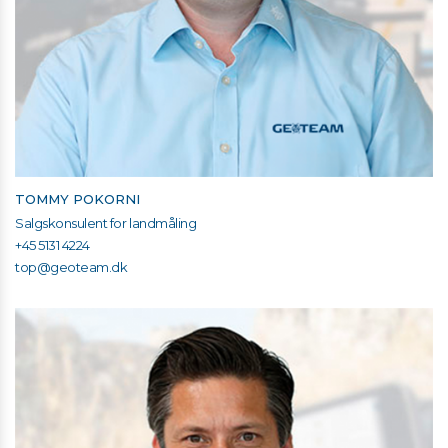
TOMMY POKORNI
Salgskonsulent for landmåling
+45 5131 4224
top@geoteam.dk