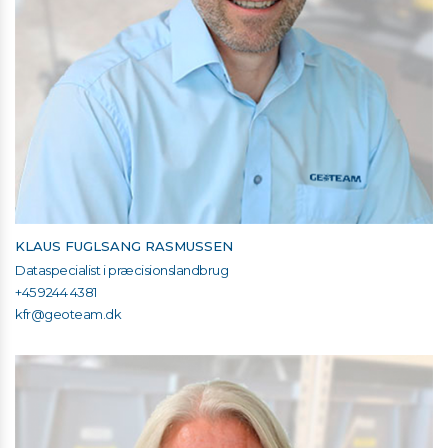
KLAUS FUGLSANG RASMUSSEN
Dataspecialist i præcisionslandbrug
+45 9244 4381
kfr@geoteam.dk