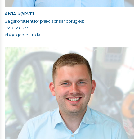
ANJA KØRVEL
Salgskonsulent for præcisionslandbrug øst
+45 6646 2715
abk@geoteam.dk