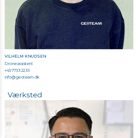
VILHELM KNUDSEN
Droneassistent
+45 7733 2233
info@geoteam.dk
Værksted