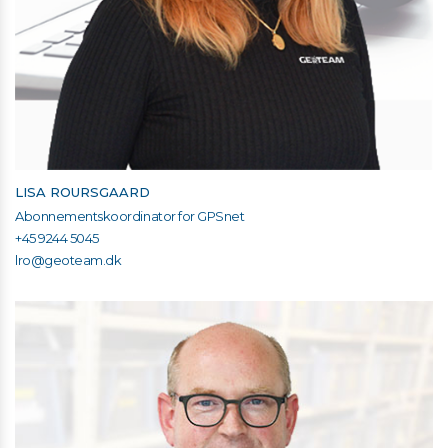
LISA ROURSGAARD
Abonnementskoordinator for GPSnet
+45 9244 5045
lro@geoteam.dk