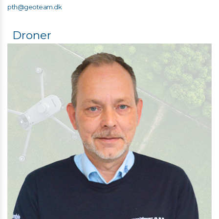
pth@geoteam.dk
Droner