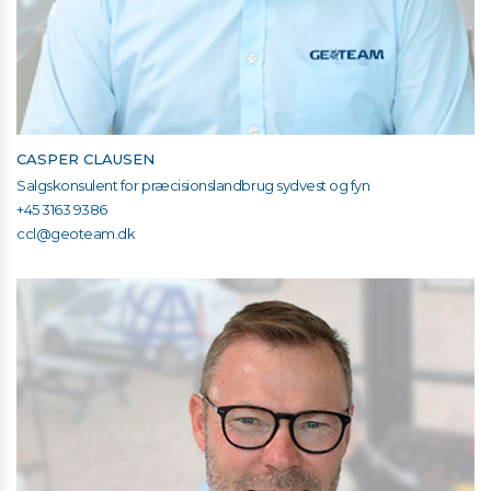
CASPER CLAUSEN
Salgskonsulent for præcisionslandbrug sydvest og fyn
+45 3163 9386
ccl@geoteam.dk